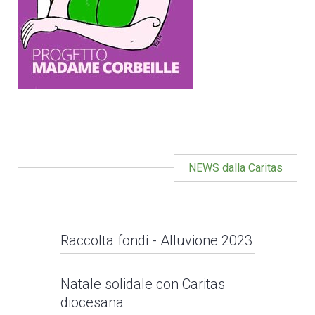
NEWS dalla Caritas
Raccolta fondi - Alluvione 2023
Raccolta fondi -
Natale solidale con Caritas
diocesana
Alluvione 2023