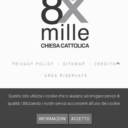
PRIVACY POLICY
SITEMAP
CREDITS
AREA RISERVATA
Questo sito utilizza i cookie che ci aiutano ad erogare servizi di
PROGETTO WEB
WOOLA.IT
- COPYRIGHT © 2015
qualità. Utilizzando i nostri servizi acconsenti all'uso dei cookie.
INFORMAZIONI
ACCETTO