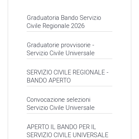
Caritas diocesana
Graduatoria Bando Servizio
Progetto C.A.S.A.:
LEGGI NEWS
Civile Regionale 2026
inaugurazione
appartamento a Pescia
Graduatoria Bando
Graduatorie provvisorie -
Servizio Civile Universale
Servizio Civile
LEGGI NEWS
Regionale 2026
Graduatorie provvisorie
SERVIZIO CIVILE REGIONALE -
BANDO APERTO
- Servizio Civile
LEGGI NEWS
Universale
SERVIZIO CIVILE
Convocazione selezioni
Servizio Civile Universale
REGIONALE - BANDO
LEGGI NEWS
APERTO
Convocazione selezioni
APERTO IL BANDO PER IL
SERVIZIO CIVILE UNIVERSALE
Servizio Civile
LEGGI NEWS