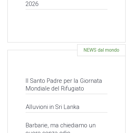
2026
Universale
APERTO IL BANDO PER
LEGGI NEWS
IL SERVIZIO CIVILE
UNIVERSALE 2026
NEWS dal mondo
LEGGI NEWS
Il Santo Padre per la Giornata
Mondiale del Rifugiato
Alluvioni in Sri Lanka
Barbarie, ma chiediamo un