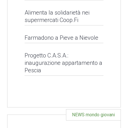
Alimenta la solidarietà nei
LEGGI NEWS
supermercati Coop.Fi
Alimenta la solidarietà
Farmadono a Pieve a Nievole
nei supermercati
Farmadono a Pieve a
Coop.Fi
Progetto C.A.S.A.:
inaugurazione appartamento a
Nievole
Pescia
LEGGI NEWS
LEGGI NEWS
NEWS mondo giovani
Natale solidale con