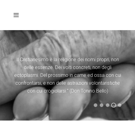
Il Cristianesimo è la religione dei nomi propri, non
delle essenze. Dei volti concreti, non degli
ectoplasmi. Del prossimo in carne ed ossa con cui
confrontarsi, e non delle astrazioni volontaristiche
(Nicolò Fabi “è non è”)
(Evangelii Gaudium)
con cui crogiolarsi." (Don Tonino Bello)
(Statuto Caritas Italiana)
(Don Tonino Bello)