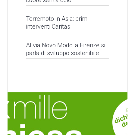
cuore senza odio
Barbarie, ma chiediamo
Terremoto in Asia: primi
interventi Caritas
un cuore senza odio
Al via Novo Modo: a Firenze si
LEGGI NEWS
Alluvioni in Sri Lanka
parla di sviluppo sostenibile
LEGGI NEWS
Il Santo Padre per la
Giornata Mondiale del
Rifugiato
Terremoto in Asia: primi
interventi Caritas
LEGGI NEWS
LEGGI NEWS