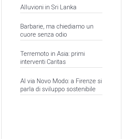
Alluvioni in Sri Lanka
Barbarie, ma chiediamo un
cuore senza odio
Barbarie, ma
Terremoto in Asia: primi
interventi Caritas
chiediamo un cuore
senza odio
Al via Novo Modo: a Firenze si
Alluvioni in Sri Lanka
parla di sviluppo sostenibile
LEGGI NEWS
LEGGI NEWS
Il Santo Padre per la
Giornata Mondiale del
Rifugiato