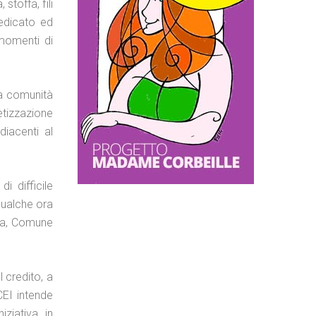
stoffa, fili
dedicato ed
 momenti di
la comunità
betizzazione
diacenti al
i difficile
 qualche ora
cia, Comune
 credito, a
CEI intende
ziativa, in