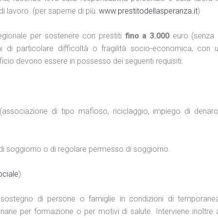
i lavoro. (per saperne di più:
www.prestitodellasperanza.it
)
gionale per sostenere con prestiti
fino a 3.000
euro (senza 
ni di particolare difficoltà o fragilità socio-economica, con
icio devono essere in possesso dei seguenti requisiti:
(associazione di tipo mafioso, riciclaggio, impiego di denar
di soggiorno o di regolare permesso di soggiorno.
ociale
)
sostegno di persone o famiglie in condizioni di temporanea 
narie per formazione o per motivi di salute. Interviene inoltre 