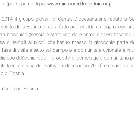
up. (per saperne di più:
www.microcredito-pistoia.org
)
 2014, il gruppo giovani di Caritas Diocesana si è recato a S
a scelta della Bosnia è stata fatta per rinsaldare i legami con u
ra balcanica (Pescia è stata una delle prime diocesi toscane a
 di terribili alluvioni, che hanno messo in ginocchio parte del
 fase di visita e aiuto sul campo alle comunità alluvionate e in u
ligioso di Bosnia; così, il progetto di gemellaggio comunitario 
enti danni a causa delle alluvioni del maggio 2014) e un acco
oso di Bosnia.
ntariato in Bosnia