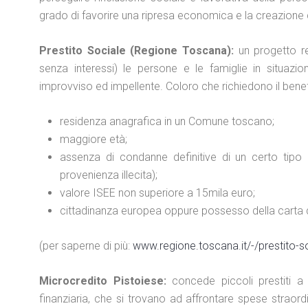
grado di favorire una ripresa economica e la creazione d
Prestito Sociale (Regione Toscana):
un progetto re
senza interessi) le persone e le famiglie in situazio
improvviso ed impellente. Coloro che richiedono il benef
residenza anagrafica in un Comune toscano;
maggiore età;
assenza di condanne definitive di un certo tipo 
provenienza illecita);
valore ISEE non superiore a 15mila euro;
cittadinanza europea oppure possesso della carta 
(per saperne di più:
www.regione.toscana.it/-/prestito-s
Microcredito Pistoiese:
concede piccoli prestiti a 
finanziaria, che si trovano ad affrontare spese straordi