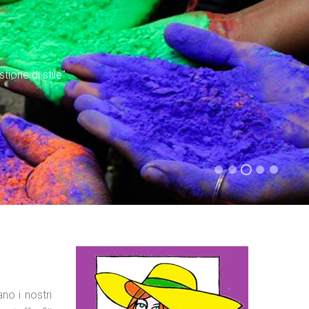
tione di stile"
no i nostri