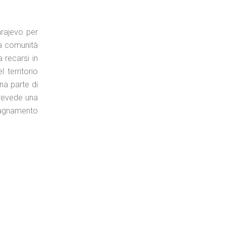
arajevo per
na comunità
 recarsi in
 territorio
na parte di
prevede una
mpagnamento