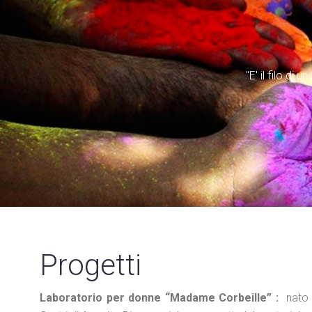
"E' il filo di
Progetti
Laboratorio per donne “Madame Corbeille” :
nato i