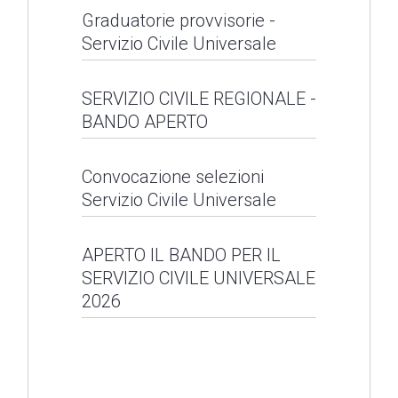
Graduatoria Bando
Graduatorie provvisorie -
Servizio Civile Universale
Servizio Civile
Regionale 2026
Graduatorie
SERVIZIO CIVILE REGIONALE -
BANDO APERTO
provvisorie - Servizio
LEGGI NEWS
Civile Universale
SERVIZIO CIVILE
Convocazione selezioni
Servizio Civile Universale
REGIONALE - BANDO
LEGGI NEWS
APERTO
Convocazione
APERTO IL BANDO PER IL
SERVIZIO CIVILE UNIVERSALE
selezioni Servizio
LEGGI NEWS
2026
Civile Universale
APERTO IL BANDO PER
LEGGI NEWS
IL SERVIZIO CIVILE