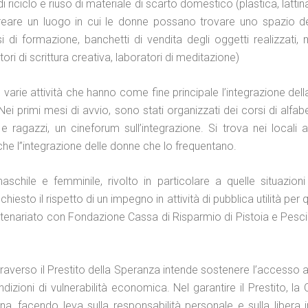
riciclo e riuso di materiale di scarto domestico (plastica, lattina, 
 creare un luogo in cui le donne possano trovare uno spazio 
si di formazione, banchetti di vendita degli oggetti realizzati,
ori di scrittura creativa, laboratori di meditazione)
arie attività che hanno come fine principale l’integrazione del
. Nei primi mesi di avvio, sono stati organizzati dei corsi di alfa
ragazzi, un cineforum sull’integrazione. Si trova nei locali a
he l’’integrazione delle donne che lo frequentano.
chile e femminile, rivolto in particolare a quelle situazioni d
iesto il rispetto di un impegno in attività di pubblica utilità per
partenariato con Fondazione Cassa di Risparmio di Pistoia e Pes
averso il Prestito della Speranza intende sostenere l’accesso al
zioni di vulnerabilità economica. Nel garantire il Prestito, la 
na, facendo leva sulla responsabilità personale e sulla libera ini