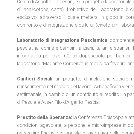
Centri di Ascolto Diocesani, è un progetto laboratoriale di 
di lana/cotone, carta). L’obiettivo del Laboratorio è
esclusivo, attraverso il quale mettersi in gioco in cor
confronto e di integrazione e culturali (cineforum, laborat
Laboratorio di integrazione Pesciamica:
comprende v
pesciatina: donne e bambini, anziani, italiani e stranieri
informatica per over 60, un doposcuola per bambini e 
laboratorio “Madame Corbeille”, in modo da favorire anc
Cantieri Sociali
:
un progetto di inclusione sociale mas
reinserimento nel mondo del lavoro. Ai beneficiari viene ch
settimanale, in cambio di un contributo al reddito. In 
di Pescia e Auser Filo d’Argento Pescia.
Prestito della Speranza:
la Conferenza Episcopale attr
condizioni agevolate, a persone e microimprese in condi
perseguire l’inclusione sociale e lavorativa della perso