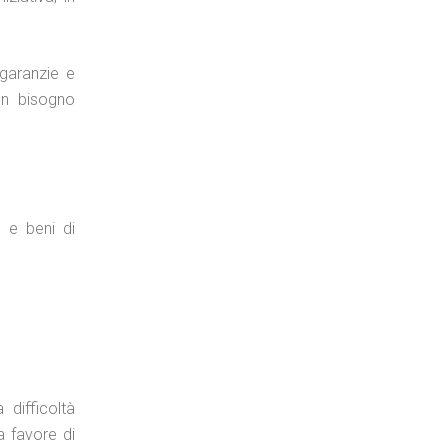
garanzie e
 un bisogno
o e beni di
difficoltà
a favore di