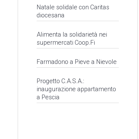
Raccolta fondi -
Natale solidale con Caritas
diocesana
Alluvione 2023
Alimenta la solidarietà nei
LEGGI NEWS
supermercati Coop.Fi
Alimenta la solidarietà
Farmadono a Pieve a Nievole
nei supermercati
Farmadono a Pieve a
Coop.Fi
Progetto C.A.S.A.:
inaugurazione appartamento
Nievole
a Pescia
LEGGI NEWS
LEGGI NEWS