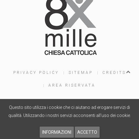
PRIVACY POLICY
SITEMAP
CREDITS
AREA RISERVATA
Questo sito utilizza i cookie che ci aiutano ad erogare servizi di
PROGETTO WEB
WOOLA.IT
- COPYRIGHT © 2015
qualità. Utilizzando i nostri servizi acconsenti all'uso dei cookie.
INFORMAZIONI
ACCETTO