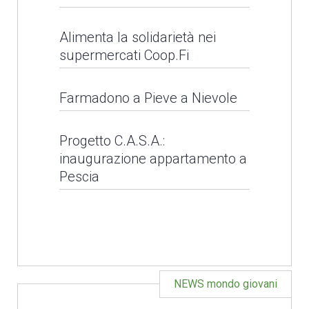
Alimenta la solidarietà nei
LEGGI NEWS
supermercati Coop.Fi
Alimenta la solidarietà
Farmadono a Pieve a Nievole
nei supermercati
Farmadono a Pieve a
Coop.Fi
Progetto C.A.S.A.:
inaugurazione appartamento a
Nievole
Pescia
LEGGI NEWS
LEGGI NEWS
NEWS mondo giovani
Natale solidale con