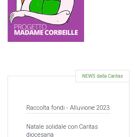
NEWS dalla Caritas
Raccolta fondi - Alluvione 2023
Raccolta fondi -
Natale solidale con Caritas
diocesana
Alluvione 2023