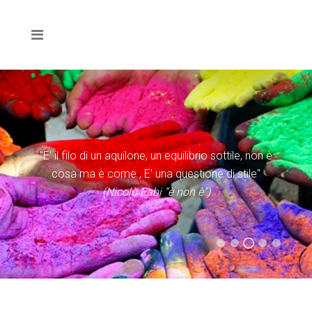
"E' il filo di un aquilone, un equilibrio sottile, non è
cosa ma è come , E' una questione di stile"
(Nicolò Fabi “è non è”)
(Evangelii Gaudium)
(Statuto Caritas Italiana)
(Don Tonino Bello)