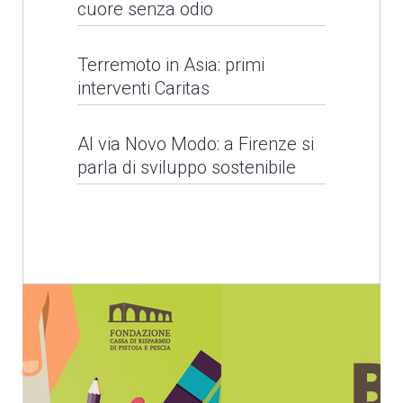
cuore senza odio
Barbarie, ma chiediamo
Terremoto in Asia: primi
interventi Caritas
un cuore senza odio
Al via Novo Modo: a Firenze si
LEGGI NEWS
Alluvioni in Sri Lanka
parla di sviluppo sostenibile
LEGGI NEWS
Il Santo Padre per la
Giornata Mondiale del
Rifugiato
Terremoto in Asia: primi
interventi Caritas
LEGGI NEWS