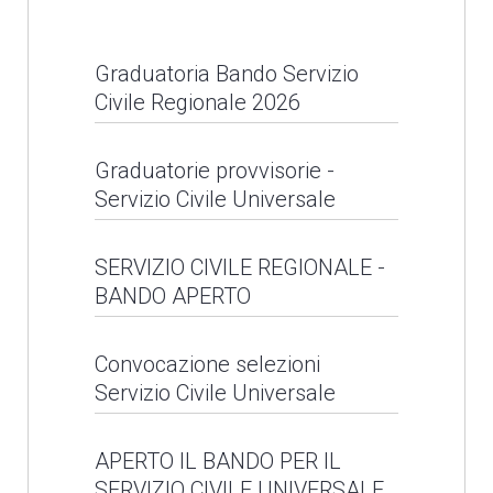
Caritas diocesana
Graduatoria Bando Servizio
Progetto C.A.S.A.:
LEGGI NEWS
Civile Regionale 2026
inaugurazione
appartamento a Pescia
Graduatoria Bando
Graduatorie provvisorie -
Servizio Civile Universale
Servizio Civile
LEGGI NEWS
Regionale 2026
Graduatorie provvisorie
SERVIZIO CIVILE REGIONALE -
BANDO APERTO
- Servizio Civile
LEGGI NEWS
Universale
SERVIZIO CIVILE
Convocazione selezioni
Servizio Civile Universale
REGIONALE - BANDO
LEGGI NEWS
APERTO
Convocazione selezioni
APERTO IL BANDO PER IL
SERVIZIO CIVILE UNIVERSALE