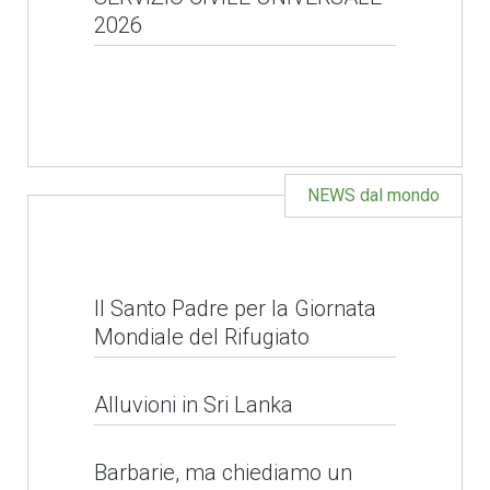
Servizio Civile
LEGGI NEWS
2026
Universale
APERTO IL BANDO PER
LEGGI NEWS
IL SERVIZIO CIVILE
UNIVERSALE 2026
NEWS dal mondo
LEGGI NEWS
Il Santo Padre per la Giornata
Mondiale del Rifugiato
Alluvioni in Sri Lanka
Barbarie, ma chiediamo un