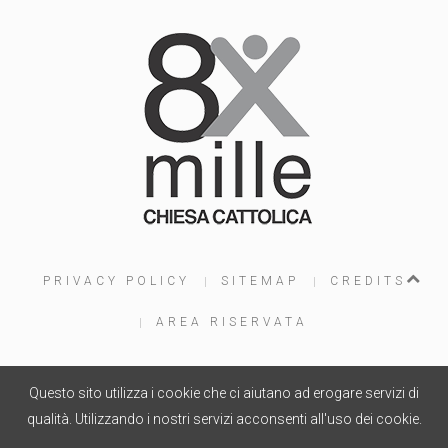
PRIVACY POLICY
SITEMAP
CREDITS
AREA RISERVATA
Questo sito utilizza i cookie che ci aiutano ad erogare servizi di
PROGETTO WEB
WOOLA.IT
- COPYRIGHT © 2015
qualità. Utilizzando i nostri servizi acconsenti all'uso dei cookie.