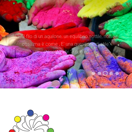
"Il tempo è superiore allo spazio. Dare priorità al
"E' il filo di un aquilone, un equilibrio sottile, non è
tempo significa occuparsi di iniziare processi, più
cosa ma è come , E' una questione di stile"
che di possedere spazi"
(Nicolò Fabi “è non è”)
(Evangelii Gaudium)
(Statuto Caritas Italiana)
(Don Tonino Bello)